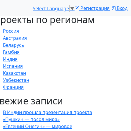
Регистрация
Вход
Select Language
▼
роекты по регионам
Россия
Австралия
Беларусь
Гамбия
Индия
Испания
Казахстан
Узбекистан
Франция
вежие записи
В Индии прошла презентация проекта
«Пушкин — посол мира»
«Евгений Онегин» — мировое