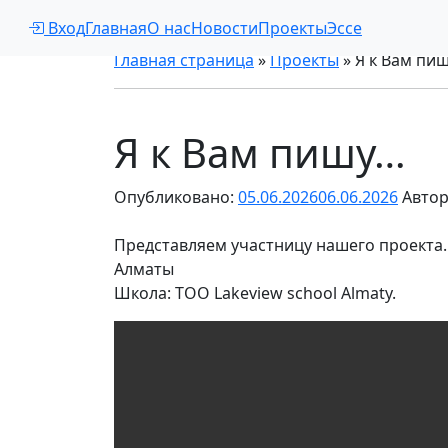
Вход
Главная
О нас
Новости
Проекты
Эссе
Главная страница
»
Проекты
»
Я к Вам пи
Я к Вам пишу…
Опубликовано:
05.06.2026
06.06.2026
Автор
Представляем участницу нашего проекта. 
Алматы
Школа: TOO Lakeview school Almaty.