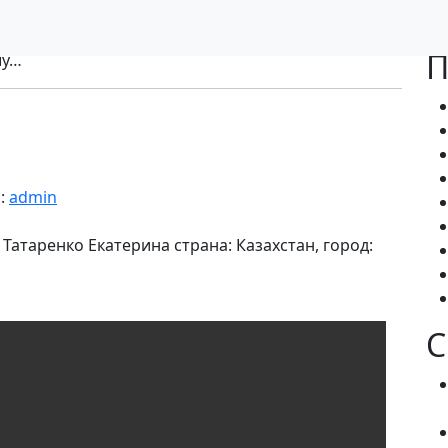
П
шу…
:
admin
Татаренко Екатерина страна: Казахстан, город:
С