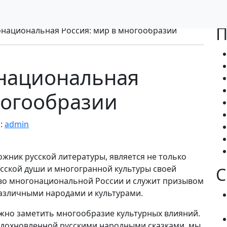
П
национальная Россия: мир в многообразии
национальная
ногообразии
:
admin
жник русской литературы, является не только
усской души и многогранной культуры своей
С
тво многонациональной России и служит призывом
азличными народами и культурами.
жно заметить многообразие культурных влияний.
 вдохновленной русскими народными сказками, мы