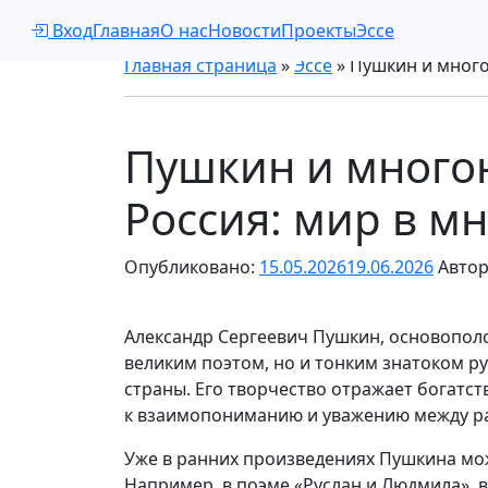
Вход
Главная
О нас
Новости
Проекты
Эссе
Главная страница
»
Эссе
»
Пушкин и много
Пушкин и много
Россия: мир в м
Опубликовано:
15.05.2026
19.06.2026
Автор
Александр Сергеевич Пушкин, основополо
великим поэтом, но и тонким знатоком р
страны. Его творчество отражает богатс
к взаимопониманию и уважению между р
Уже в ранних произведениях Пушкина мо
Например, в поэме «Руслан и Людмила»,