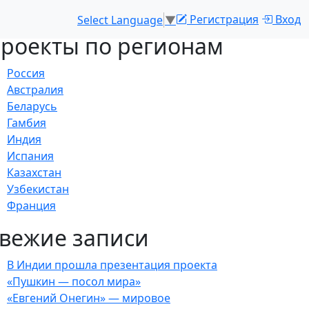
Регистрация
Вход
Select Language
▼
роекты по регионам
Россия
Австралия
Беларусь
Гамбия
Индия
Испания
Казахстан
Узбекистан
Франция
вежие записи
В Индии прошла презентация проекта
«Пушкин — посол мира»
«Евгений Онегин» — мировое