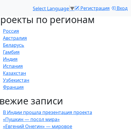
Регистрация
Вход
Select Language
▼
роекты по регионам
Россия
Австралия
Беларусь
Гамбия
Индия
Испания
Казахстан
Узбекистан
Франция
вежие записи
В Индии прошла презентация проекта
«Пушкин — посол мира»
«Евгений Онегин» — мировое