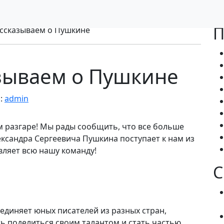
П
ссказываем о Пушкине
зываем о Пушкине
:
admin
м разгаре! Мы рады сообщить, что все больше
ександра Сергеевича Пушкина поступает к нам из
вляет всю нашу команду!
С
единяет юных писателей из разных стран,
ь поделиться своим талантом и стать частью