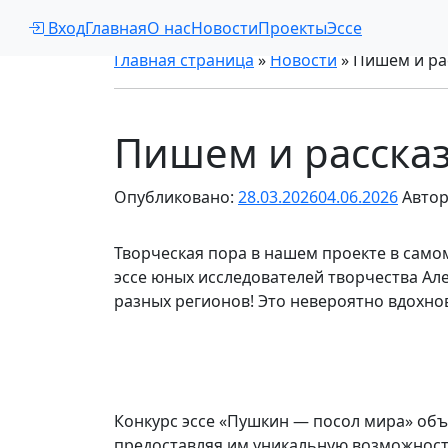
Вход
Главная
О нас
Новости
Проекты
Эссе
Главная страница
»
Новости
»
Пишем и ра
Пишем и расска
Опубликовано:
28.03.2026
04.06.2026
Автор
Творческая пора в нашем проекте в само
эссе юных исследователей творчества Ал
разных регионов! Это невероятно вдохно
Конкурс эссе «Пушкин — посол мира» объ
предоставляя им уникальную возможност