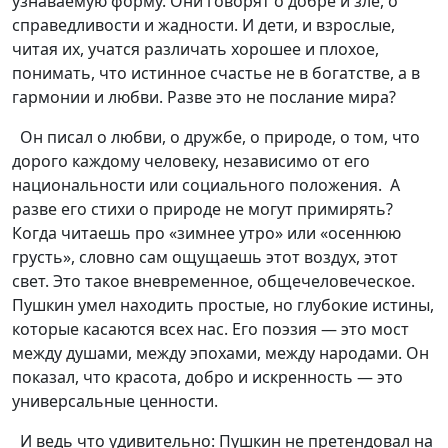
узнаваемую форму. Они говорят о добре и зле, о
справедливости и жадности. И дети, и взрослые,
читая их, учатся различать хорошее и плохое,
понимать, что истинное счастье не в богатстве, а в
гармонии и любви. Разве это не послание мира?
Он писал о любви, о дружбе, о природе, о том, что
дорого каждому человеку, независимо от его
национальности или социального положения. А
разве его стихи о природе не могут примирять?
Когда читаешь про «зимнее утро» или «осеннюю
грусть», словно сам ощущаешь этот воздух, этот
свет. Это такое вневременное, общечеловеческое.
Пушкин умел находить простые, но глубокие истины,
которые касаются всех нас. Его поэзия — это мост
между душами, между эпохами, между народами. Он
показал, что красота, добро и искренность — это
универсальные ценности.
И ведь что удивительно: Пушкин не претендовал на