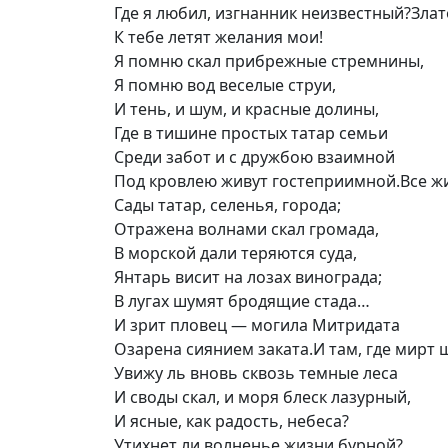
Где я любил, изгнанник неизвестный?Зла
К тебе летят желания мои!
Я помню скал прибрежные стремнины,
Я помню вод веселые струи,
И тень, и шум, и красные долины,
Где в тишине простых татар семьи
Среди забот и с дружбою взаимной
Под кровлею живут гостеприимной.Все жив
Сады татар, селенья, города;
Отражена волнами скал громада,
В морской дали теряются суда,
Янтарь висит на лозах винограда;
В лугах шумят бродящие стада…
И зрит пловец — могила Митридата
Озарена сиянием заката.И там, где мирт 
Увижу ль вновь сквозь темные леса
И своды скал, и моря блеск лазурный,
И ясные, как радость, небеса?
Утихнет ли волненье жизни бурной?