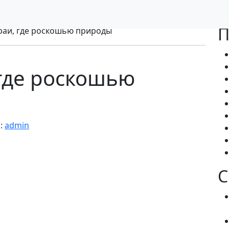
П
край, где роскошью природы
 где роскошью
:
admin
С