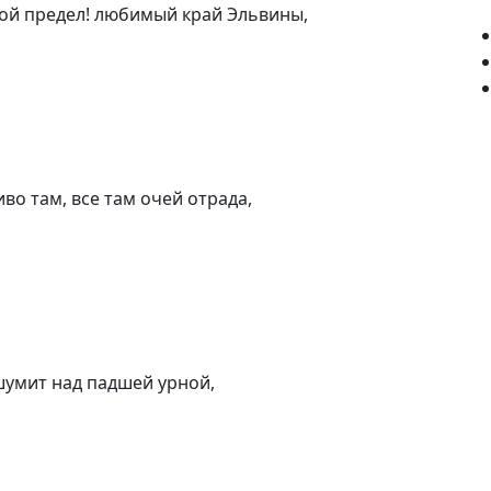
той предел! любимый край Эльвины,
о там, все там очей отрада,
шумит над падшей урной,