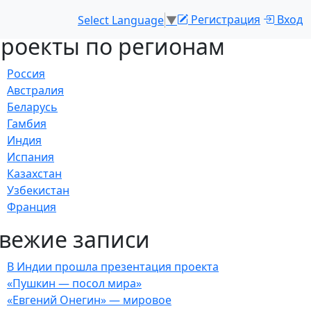
Регистрация
Вход
Select Language
▼
роекты по регионам
Россия
Австралия
Беларусь
Гамбия
Индия
Испания
Казахстан
Узбекистан
Франция
вежие записи
В Индии прошла презентация проекта
«Пушкин — посол мира»
«Евгений Онегин» — мировое