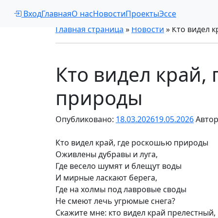
Вход
Главная
О нас
Новости
Проекты
Эссе
Главная страница
»
Новости
»
Кто видел 
Кто видел край,
природы
Опубликовано:
18.03.2026
19.05.2026
Автор
Кто видел край, где роскошью природы
Оживлены дубравы и луга,
Где весело шумят и блещут воды
И мирные ласкают берега,
Где на холмы под лавровые своды
Не смеют лечь угрюмые снега?
Скажите мне: кто видел край прелестный,