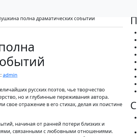
П
ушкина полна драматических событий
полна
событий
:
admin
еличайших русских поэтов, чье творчество
ерство, но и глубинные переживания автора.
С
 свое отражение в его стихах, делая их поистине
тий, начиная от ранней потери близких и
иями, связанными с любовными отношениями.