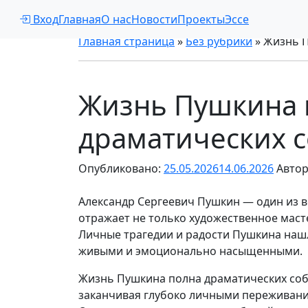
Вход
Главная
О нас
Новости
Проекты
Эссе
Главная страница
»
Без рубрики
»
Жизнь П
Жизнь Пушкина 
драматических 
Опубликовано:
25.05.2026
14.06.2026
Автор
Александр Сергеевич Пушкин — один из в
отражает не только художественное маст
Личные трагедии и радости Пушкина нашли
живыми и эмоционально насыщенными.
Жизнь Пушкина полна драматических собы
заканчивая глубоко личными переживан