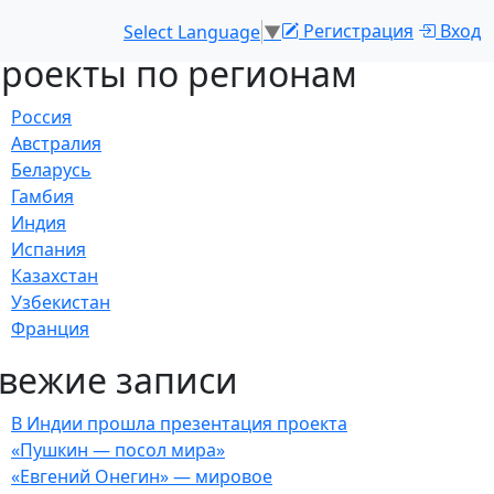
Регистрация
Вход
Select Language
▼
роекты по регионам
Россия
Австралия
Беларусь
Гамбия
Индия
Испания
Казахстан
Узбекистан
Франция
вежие записи
В Индии прошла презентация проекта
«Пушкин — посол мира»
«Евгений Онегин» — мировое