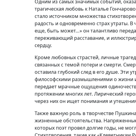
Одним из самых значимых событий, оказа
трагическая любовь к Наталье Гончаровой
стало источником множества стихотворен
радость и одновременно страх утраты. В 
еще, быть может…» он талантливо переда
переживающий расставание, и иллюстри
сердцу.
Кроме любовных страстей, личные трагед
связанных с темой потери и смерти. Смер
оставила глубокий след в его душе. Эти у
философскими размышлениями о жизни и 
передает мрачные ощущения одиночества 
протяжении многих лет. Лирический геро
через них он ищет понимания и утешения
Также важную роль в творчестве Пушкина
жизненные обстоятельства. Напряженные 
которых поэт провел долгие годы, не мог
Стихотворения, такие как «Клеветникам 