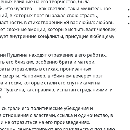
вших влияние на его творчество, была
. Это чувство — как светлое, так и мучительное —
ий, в которых поэт выражал свою страсть,
частности, в стихотворении «Я вас любил: любовь
ет сложные эмоции, которые испытывает человек,
рует внутренние конфликты, присущие любящему
ии Пушкина находят отражение в его работах,
ть его близких, особенно брата и матери,
траты отразились в стихах, пронизанных
смерти. Например, в «Зимнем вечере» поэт
и тоски, которые стали его спутниками на
й Пушкина, как правило, испытан страданиями, и
.
 сыграли его политические убеждения и
отношения с властями, ссылка и одиночество, в
ли не отразиться на его произведениях.
России», демонстрируют его гражданскую позицию