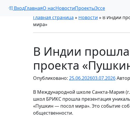
Вход
Главная
О нас
Новости
Проекты
Эссе
Главная страница
»
Новости
»
В Индии пр
мира»
В Индии прошла
проекта «Пушки
Опубликовано:
25.06.2026
03.07.2026
Автор
В Международной школе Санкта-Мария (г
школ БРИКС прошла презентация уникал
«Пушкин — посол мира». Это событие соб
общественности.