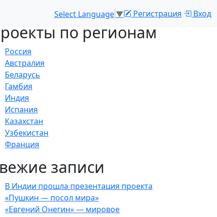
Регистрация
Вход
Select Language
▼
роекты по регионам
Россия
Австралия
Беларусь
Гамбия
Индия
Испания
Казахстан
Узбекистан
Франция
вежие записи
В Индии прошла презентация проекта
«Пушкин — посол мира»
«Евгений Онегин» — мировое