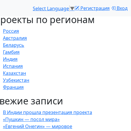
Регистрация
Вход
Select Language
▼
роекты по регионам
Россия
Австралия
Беларусь
Гамбия
Индия
Испания
Казахстан
Узбекистан
Франция
вежие записи
В Индии прошла презентация проекта
«Пушкин — посол мира»
«Евгений Онегин» — мировое