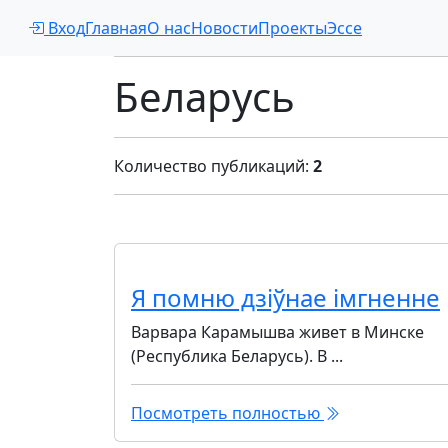
Вход
Главная
Главная страница
О нас
Новости
»
Проекты
Проекты
Эссе
»
Беларусь
Беларусь
Количество публикаций:
2
Я помню дзіўнае імгненне
Варвара Карамышва живет в Минске
(Республика Беларусь). В ...
Посмотреть полностью